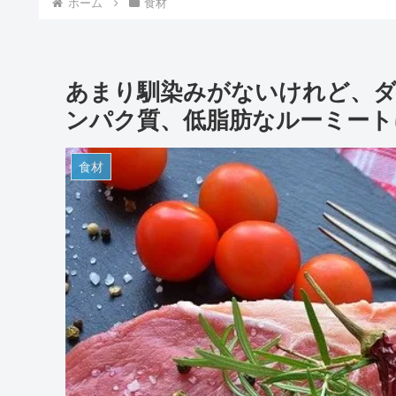
ホーム
食材
って、何？？？
おすすめな理由４
つ！！！
あまり馴染みがないけれど、
ンパク質、低脂肪なルーミート
食材