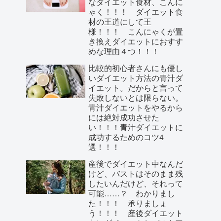
なダイエット食材、こんに
ゃく！！！ ダイエット食
材の王道にして王
様！！！ こんにゃくが置
き換えダイエットにおすす
めな理由４つ！！！
比較的初心者さんにも優し
いダイエット方法の青汁ダ
イエット。だからと言って
失敗しないとは限らない。
青汁ダイエットをやるから
には絶対成功させた
い！！！青汁ダイエットに
成功するためのコツ4
選！！！
産後でダイエット中なんだ
けど、バストはそのまま残
したいんだけど、それって
可能……？ わかりまし
た！！！ 承りましょ
う！！！ 産後ダイエット