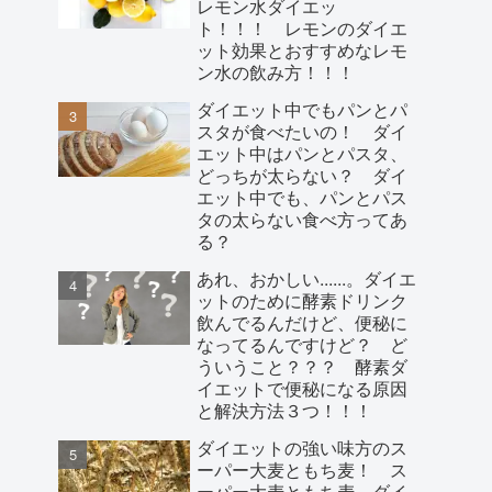
レモン水ダイエッ
ト！！！ レモンのダイエ
ット効果とおすすめなレモ
ン水の飲み方！！！
ダイエット中でもパンとパ
スタが食べたいの！ ダイ
エット中はパンとパスタ、
どっちが太らない？ ダイ
エット中でも、パンとパス
タの太らない食べ方ってあ
る？
あれ、おかしい......。ダイエ
ットのために酵素ドリンク
飲んでるんだけど、便秘に
なってるんですけど？ ど
ういうこと？？？ 酵素ダ
イエットで便秘になる原因
と解決方法３つ！！！
ダイエットの強い味方のス
ーパー大麦ともち麦！ ス
ーパー大麦ともち麦、ダイ