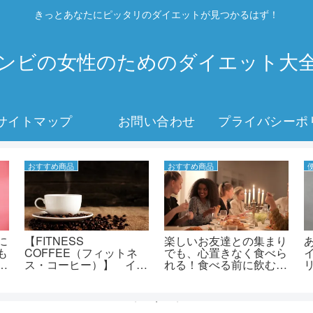
きっとあなたにピッタリのダイエットが見つかるはず！
ンビの女性のためのダイエット大
サイトマップ
お問い合わせ
おすすめ商品
おすすめ商品
に
【FITNESS
楽しいお友達との集まり
も
COFFEE（フィットネ
でも、心置きなく食べら
、
ス・コーヒー）】 イタ
れる！食べる前に飲むだ
イ
リア発の新感覚ヘルシー
けで糖や脂肪の吸収を抑
て
コーヒー！！！ 良質豆
えてくれる、リフレの
く
をはじめとする16種の
「糖脂リミット」！
に
ハーブ＆スパイスで、美