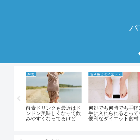
バ
酵素
置き換えダイエット
率よく進
酵素ドリンクも最近はド
何処でも何時でも手軽
ット時の
ンドン美味しくなって飲
手に入れられるとって
サポート
みやすくなってるけど、
便利なダイエット食材
エットサ
飲みやすいタイプの酵素
こんにゃく！！！ ダ
メント
ドリンクって効果は本物
エット食材の王道にし
ュートミ
なの？？？ 酵素ドリン
王様！！！ こんにゃ
クによって得られる効果
が置き換えダイエット