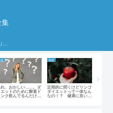
全集
プライバシーポリシー
便秘
食材
ダイエット
あれ、おかしい……。ダ
定期的に聞くけどリンゴ
お砂糖
イエットのために酵素ド
ダイエットって一体なん
い！ 
リンク飲んでるんだけ
なの！？ 健康に良いと
変身！
ど、便秘になってるんで
言われるリンゴのダイエ
のダイ
すけど？ どういうこ
ット効果
と？？？ 酵素ダイエッ
トで便秘になる原因と解