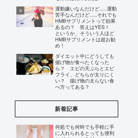
運動嫌いなんだけど......運動
苦手なんだけど......それでも
HMBサプリメントって効果
あるの？ 答えはYES！
というか、そういう人ほど
HMBサプリメントは超お勧
め！
ダイエット中にどうしても
揚げ物が食べたくなった
ら？ エビの天ぷらとエビ
フライ、どちらが太りにく
い？ 揚げ物の太らない食
べ方ってある？
新着記事
何処でも何時でも手軽に手
に入れられるとっても便利