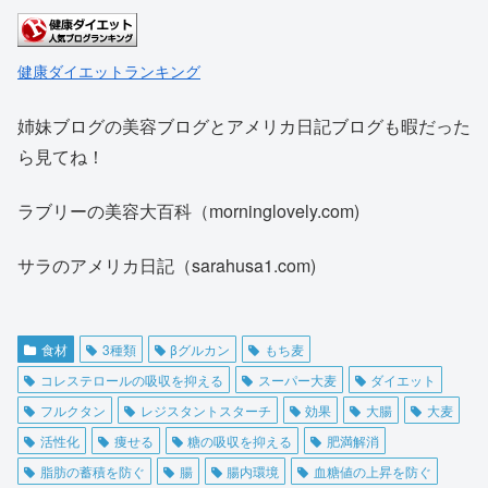
健康ダイエットランキング
姉妹ブログの美容ブログとアメリカ日記ブログも暇だった
ら見てね！
ラブリーの美容大百科（morninglovely.com)
サラのアメリカ日記（sarahusa1.com)
食材
3種類
βグルカン
もち麦
コレステロールの吸収を抑える
スーパー大麦
ダイエット
フルクタン
レジスタントスターチ
効果
大腸
大麦
活性化
痩せる
糖の吸収を抑える
肥満解消
脂肪の蓄積を防ぐ
腸
腸内環境
血糖値の上昇を防ぐ