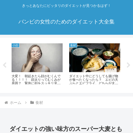
きっとあなたにピッタリのダイエットが見つかるはず！
バンビの女性のためのダイエット大全集
スーパーフード
ダイエット方法
ても揚げ物
結構良く耳にするけど、美容に良
白湯にはダイエット効果あ
 エビの天
いって言われてるキヌアって
り！？ ただのお湯を飲むだけダ
ちらが太り
何？ ダイエット効果は？
イエット！！！ そうで
らない食べ
す！！！ ただお湯飲むだけで
す！！！ 白湯ダイエットの方法
と効果！！！
ホーム
食材
ダイエットの強い味方のスーパー大麦とも