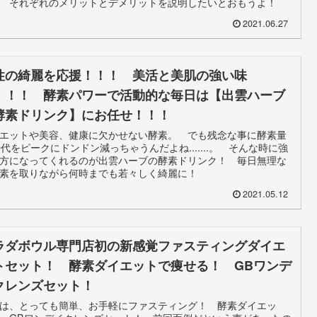
 それぞれのメリットとデメリットを説明したいとおもうよ！
2021.06.27
性の綺麗を応援！！！ 美活と美肌の強い味
！！！ 酵素パワーで活動的な毎日は【出雲ハーブ
酵素ドリンク】にお任せ！！！
エットや美容、健康に欠かせない酵素。 でも残念な事に酵素量
0代をピークにドンドン減っちゃうんだよね.......。 そんな時に強
方になってくれるのが出雲ハーブの酵素ドリンク！ 毎日無理な
酵素を取りながら何時までも若々しく綺麗に！
2021.05.12
ラダボウル専門店初の新感覚ファスティングダイエ
トセット！ 酵素ダイエットで痩せる！ GBワンデ
クレンズセット！
は、とっても簡単、お手軽にファスティング！ 酵素ダイエッ