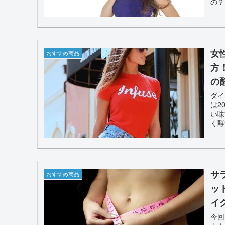
の？
女
おすすめ商品
方
の
ダイ
は2
い味
く
サ
おすすめ商品
ッ
イ
今回