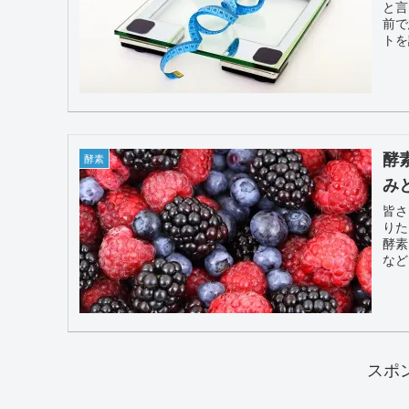
と言
前で
トを
酵
酵素
み
皆さ
りた
酵素
など
スポ