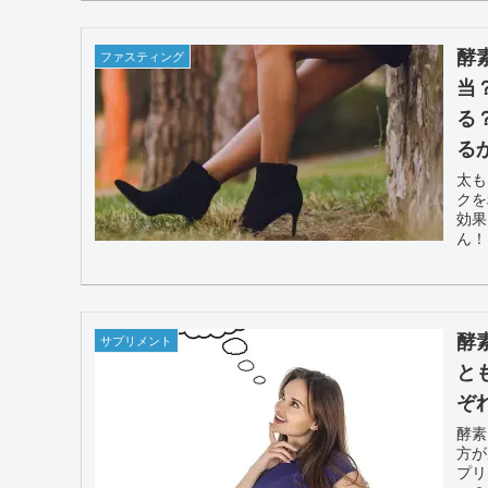
酵
ファスティング
当
る
る
太も
クを
効果
ん！
酵
サプリメント
と
ぞ
酵素
方が
プリ