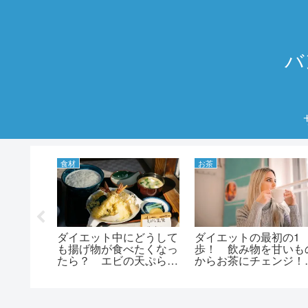
バ
食材
お茶
リをため
ダイエット中にどうして
ダイエットの最初の1
そんな人
も揚げ物が食べたくなっ
歩！ 飲み物を甘いも
なダイエ
たら？ エビの天ぷらと
からお茶にチェンジ！
類と、自
エビフライ、どちらが太
イエットに効果的なお
エットサ
りにくい？ 揚げ物の太
の種類と選び方
らない食べ方ってある？