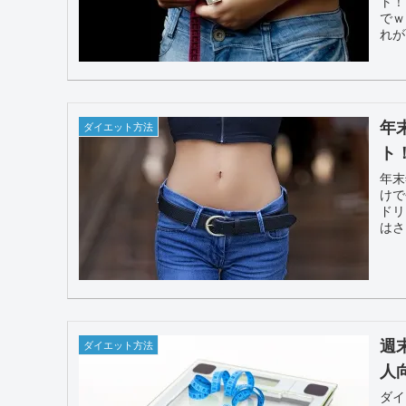
ト！
でｗ
れが
年
ダイエット方法
ト
年末
けで
ドリ
は
週
ダイエット方法
人
ダイ