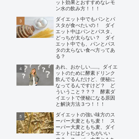
ット効果とおすすめなレモ
ン水の飲み方！！！
ダイエット中でもパンとパ
スタが食べたいの！ ダイ
エット中はパンとパスタ、
どっちが太らない？ ダイ
エット中でも、パンとパス
タの太らない食べ方ってあ
る？
あれ、おかしい......。ダイエ
ットのために酵素ドリンク
飲んでるんだけど、便秘に
なってるんですけど？ ど
ういうこと？？？ 酵素ダ
イエットで便秘になる原因
と解決方法３つ！！！
ダイエットの強い味方のス
ーパー大麦ともち麦！ ス
ーパー大麦ともち麦、ダイ
エットにはどっちがいい