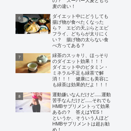
の？ スーパー大麦ともち
麦の違い！
ダイエット中にどうしても
揚げ物が食べたくなった
ら？ エビの天ぷらとエビ
フライ、どちらが太りにく
い？ 揚げ物の太らない食
べ方ってある？
緑茶のスッキリ、ほっそり
のダイエット効果！！！
ダイエット中のビタミン・
ミネラル不足も緑茶で解
消！！！ 健康にも美容に
も緑茶は効果的だよ！！！
運動嫌いなんだけど......運動
苦手なんだけど......それでも
HMBサプリメントって効果
あるの？ 答えはYES！
というか、そういう人ほど
HMBサプリメントは超お勧
め！