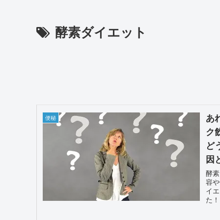
酵素ダイエット
あ
便秘
ク
ど
因
酵素
容や
イエ
た！
する