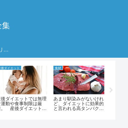
全集
プライバシーポリシー
産後ダイエット
食材
酵素
産後ダイエットでは無理
あまり馴染みがないけれ
ダイエ
な運動や食事制限は厳
ど、ダイエットに効果的
だけど
禁。 産後ダイエットに
と言われる高タンパク
にも酵
お勧めの食べ物！
質、低脂肪なルーミート
すめな
について。