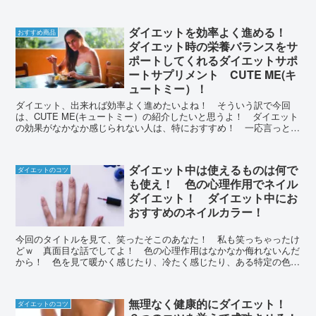
は、夜中に食べても大丈夫なギルトフリーの食べ物とプラスアルフ
ァ！
ダイエットを効率よく進める！
おすすめ商品
ダイエット時の栄養バランスをサ
ポートしてくれるダイエットサポ
ートサプリメント CUTE ME(キ
ュートミー）！
ダイエット、出来れば効率よく進めたいよね！ そういう訳で今回
は、CUTE ME(キュートミー）の紹介したいと思うよ！ ダイエット
の効果がなかなか感じられない人は、特におすすめ！ 一応言っとく
けど、食事制限と運動は必須！ あくまでダイエットをサポートして
くれるサプリメントだよ！
ダイエット中は使えるものは何で
ダイエットのコツ
も使え！ 色の心理作用でネイル
ダイエット！ ダイエット中にお
おすすめのネイルカラー！
今回のタイトルを見て、笑ったそこのあなた！ 私も笑っちゃったけ
どｗ 真面目な話でしてよ！ 色の心理作用はなかなか侮れないんだ
から！ 色を見て暖かく感じたり、冷たく感じたり、ある特定の色に
は食欲減退の色なんかもあるのです！
無理なく健康的にダイエット！
ダイエットのコツ