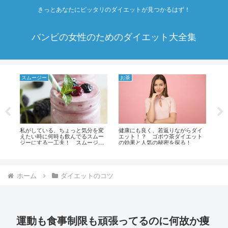
きっとあなたにピッタリのダイエットが見つかるはず！
バンビの女性のためのダイエット大全集
スムージー
お茶
ダ
イ
私がしている、ちょっと気分を変
健康にも良く、若返りながらダイ
あ
く
えたい時に何時も飲んでるスムー
エット！？ ゴボウ茶ダイエット
う
ジーにする一工夫！ スムージー
の効果と人気の秘密を探る！
空
にエキストラで入れるおすすめの
の
ダイエットや美容にいい10種類の
食品！
ホーム
ダイエットのコツ
運動も食事制限も頑張ってるのに何故か痩