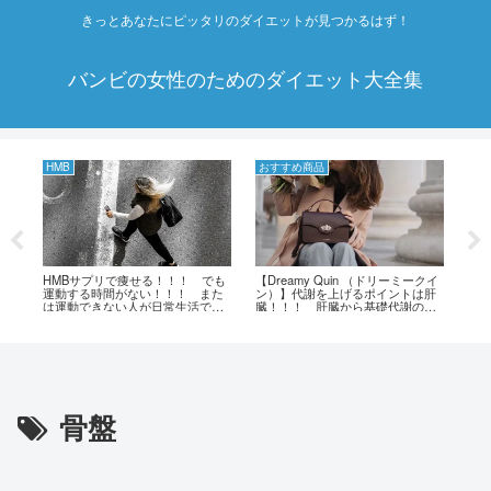
きっとあなたにピッタリのダイエットが見つかるはず！
バンビの女性のためのダイエット大全集
HMB
おすすめ商品
お
トネ
HMBサプリで痩せる！！！ でも
【Dreamy Quin （ドリーミークイ
緑
の
運動する時間がない！！！ また
ン）】代謝を上げるポイントは肝
エ
！
は運動できない人が日常生活で気
臓！！！ 肝臓から基礎代謝の向
の
ハー
をつけたい事！！！
上をサポートして、痩せやすい体
で
エ
を作る新タイプのダイエットサプ
緑
チ
リ！！！
骨盤