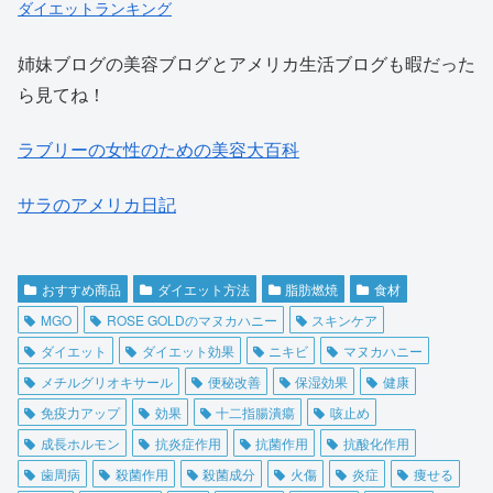
ダイエットランキング
姉妹ブログの美容ブログとアメリカ生活ブログも暇だった
ら見てね！
ラブリーの女性のための美容大百科
サラのアメリカ日記
おすすめ商品
ダイエット方法
脂肪燃焼
食材
MGO
ROSE GOLDのマヌカハニー
スキンケア
ダイエット
ダイエット効果
ニキビ
マヌカハニー
メチルグリオキサール
便秘改善
保湿効果
健康
免疫力アップ
効果
十二指腸潰瘍
咳止め
成長ホルモン
抗炎症作用
抗菌作用
抗酸化作用
歯周病
殺菌作用
殺菌成分
火傷
炎症
痩せる