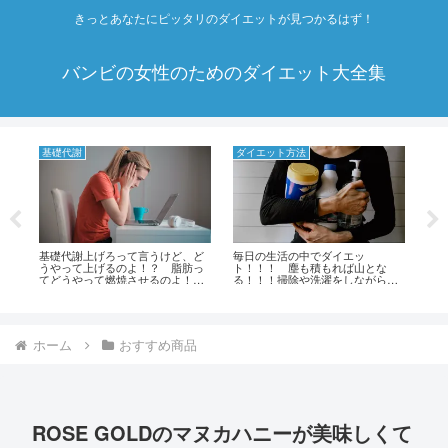
きっとあなたにピッタリのダイエットが見つかるはず！
バンビの女性のためのダイエット大全集
基礎代謝
ダイエット方法
成
酷
基礎代謝上げろって言うけど、ど
毎日の生活の中でダイエッ
ダ
の
うやって上げるのよ！？ 脂肪っ
ト！！！ 塵も積もれば山とな
を
てどうやって燃焼させるのよ！？
る！！！掃除や洗濯をしながら痩
プ
基礎代謝を上げて脂肪燃焼促進す
せるダイエット方法！！！
り
るための運動方法！！！
し
ホーム
おすすめ商品
ROSE GOLDのマヌカハニーが美味しくて