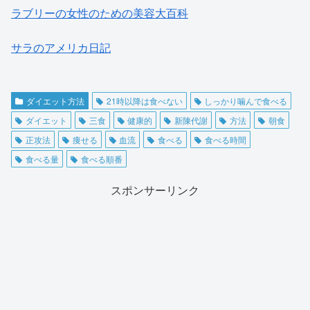
ラブリーの女性のための美容大百科
サラのアメリカ日記
ダイエット方法
21時以降は食べない
しっかり噛んで食べる
ダイエット
三食
健康的
新陳代謝
方法
朝食
正攻法
痩せる
血流
食べる
食べる時間
食べる量
食べる順番
スポンサーリンク