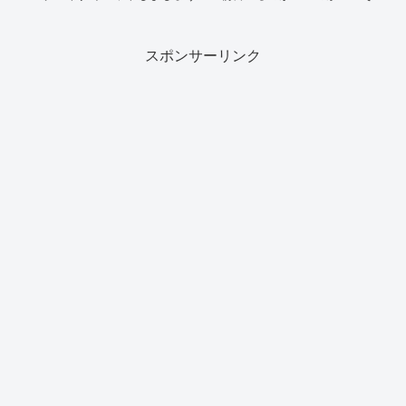
とも夜？ はたまたおやつに？ 今回はそんなヨーグルトダイエット
の方法。
スポンサーリンク