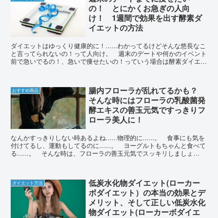
の！ とにかくお急ぎの人向
け！ 1週間で効果を出す酵素ダ
イエットの方法
ダイエットはゆっくり健康的に！......わかってるけどそんな悠長なこ
と言ってられないの！って人向け。 週末のデートや何かのイベント
前で急いでるの！、急いで痩せたいの！っていう場合は酵素ダイエッ
トを試してみましょ！ やり方はとても簡単！
腸内フローラが乱れてるかも？
おすすめ商品
そんな時にはフローラの乳酸菌発
酵エキスの善玉元気ですっきりフ
ローラ美人に！
なんかすっきりしない時あるよね......物理的に......。 食事にも気を
付けてるし、運動もしてるのに......。 ヨーグルトもちゃんと食べて
る......。 そんな時は、フローラの善玉元気でスッキリしましょ
う！ 腸内環境超大事！
低炭水化物ダイエット(ローカー
ダイエット方法
ボダイエット）の本当の効果とデ
メリット、そして正しい低炭水化
物ダイエット(ローカーボダイエ