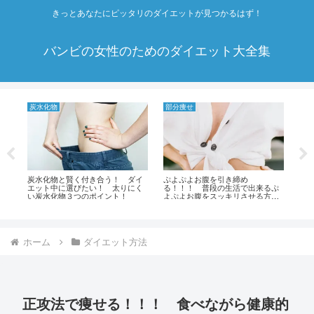
きっとあなたにピッタリのダイエットが見つかるはず！
バンビの女性のためのダイエット大全集
炭水化物
部分痩せ
ダ
茶
炭水化物と賢く付き合う！ ダイ
ぷよぷよお腹を引き締め
ス
抹
エット中に選びたい！ 太りにく
る！！！ 普段の生活で出来るぷ
ッ
海
い炭水化物３つのポイント！
よぷよお腹をスッキリさせる方
ッ
ー
法！！！
ホーム
ダイエット方法
正攻法で痩せる！！！ 食べながら健康的