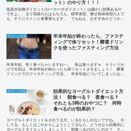
ット）のやり方！！！
低炭水化物ダイエット(ローカーボダイエット）は確かに効果あるの
ですよ。 太り気味の人はもちろん、標準体型、痩せ気味体型の人で
も、すぐにストンと体重落ちます。 でもねえ、おすすめかどうかと
言えば......ねえ。 糖尿病の人にはおすすめだけど。
年末年始が終わったら、ファステ
ダイエット方法
ィングで体リセット！酵素ドリン
クを使ったファスティング方法
年末年始、色々食べちゃいますね～。 私は食べますｗ そういうわ
けで今回は、年末年始が終わったら体リセットさせましょう！ 酵素
ドリンクでのファスティング方法。 年末年始についてしまったお肉
はさっさと落としてしまいましょ！
効果的なヨーグルトダイエット方
ダイエット方法
法！ 朝食べる？ 夜食べる？
それとも3時のおやつに？ 何時
食べるのが効果的？
ヨーグルトダイエットをされてる方、いるかもしれないですね。 今
してる、もしくはこれからしようとしてるなら、どうせなら効果的に
ヨーグルトダイエットしましょう！ 朝食べるのがいいのか？ それ