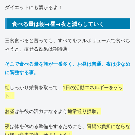
ダイエットにも繋がるよ！
食べる量は朝→昼→夜と減らしていく
三食食べると言っても、すべてをフルボリュームで食べち
ゃうと、痩せる効果は期待薄。
そこで食べる量を朝が一番多く、お昼は普通、夜は少なめ
に調整する事。
朝
しっかり栄養を取って、
1日の活動エネルギーをゲッ
ト！
お昼
は午後の活力になるよう
通常通り摂取。
夜
は体を休める準備をするためにも、
胃腸の負担にならな
い軽い食事で済ませましょう！