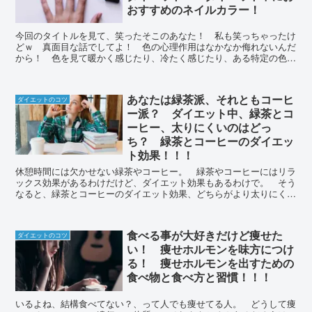
おすすめのネイルカラー！
今回のタイトルを見て、笑ったそこのあなた！ 私も笑っちゃったけ
どｗ 真面目な話でしてよ！ 色の心理作用はなかなか侮れないんだ
から！ 色を見て暖かく感じたり、冷たく感じたり、ある特定の色に
は食欲減退の色なんかもあるのです！
あなたは緑茶派、それともコーヒ
ダイエットのコツ
ー派？ ダイエット中、緑茶とコ
ーヒー、太りにくいのはどっ
ち？ 緑茶とコーヒーのダイエッ
ト効果！！！
休憩時間には欠かせない緑茶やコーヒー。 緑茶やコーヒーにはリラ
ックス効果があるわけだけど、ダイエット効果もあるわけで。 そう
なると、緑茶とコーヒーのダイエット効果、どちらがより太りにくい
のか、なんてことも気になるもので。
食べる事が大好きだけど痩せた
ダイエットのコツ
い！ 痩せホルモンを味方につけ
る！ 痩せホルモンを出すための
食べ物と食べ方と習慣！！！
いるよね、結構食べてない？、って人でも痩せてる人。 どうして痩