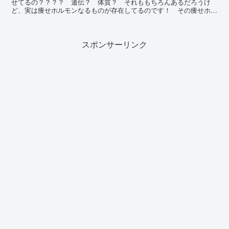
せてるの？？？？ 遺伝？ 体質？ それももちろんあるだろうけ
ど、実は痩せホルモンなるものが存在してるのです！ その痩せホル
モンを自分達も味方につけて、ダイエットをすいすい進めちゃいまし
ょう！
スポンサーリンク