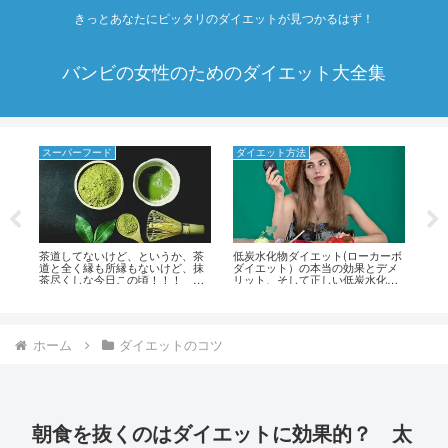
きっとあなたにピッタリのダイエットが見つかるはず！
バンビの女性のためのダイエット大全集
スーパーフード
ダイエット方法
ダ
れ
茶道してないけど、というか、茶
低炭水化物ダイエット(ローカーボ
ク
ト
道と全く縁も所縁もないけど、抹
ダイエット）の本当の効果とデメ
果
茶尽くしな今日この頃！！！ 海
リット、そして正しい低炭水化物
効
外セレブも注目！！！ スーパー
ダイエット(ローカーボダイエッ
フードとしての抹茶のダイエッ
ト）のやり方！！！
ト・美容・健康効果！！！
ホーム
ダイエットのコツ
朝食を抜くのはダイエットに効果的？ 太