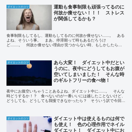
運動も食事制限も頑張ってるのに
ダイエットのコツ
何故か痩せない！！！ ストレス
が関係してるかも？
食事制限もしてるし、運動もしてるのに何故か痩せない......。 ある
よね、そういう事。 まあ、停滞期って時もあるだろうけ
ど.......。 何故か痩せない理由が見つからない時、もしかしたらス
トレスが原因なんてことも！
あら大変！ ダイエット中だとい
ダイエットのコツ
うのに、夜中にどうしてもお腹が
空いてしまいました！ そんな時
のギルトフリーの食べ物！
夜中にお腹空いちゃうことあるよね、ダイエット中に......。 そんな
時どうするか！？ 食べないのが一番いいには越したことないけど、
どうしても、どうしても我慢できなかったら？ そういう訳で今回
は、夜中に食べても大丈夫なギルトフリーの食べ物とプラスアルフ
ァ！
ダイエット中は使えるものは何で
ダイエットのコツ
も使え！ 色の心理作用でネイル
ダイエット！ ダイエット中にお