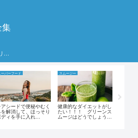
全集
プライバシーポリシー
スーパーフード
スムージー
ダイエット
チアシードで便秘やむく
健康的なダイエットがし
食べる
みを解消して、ほっそり
たい！！！ グリーンス
痩せた
ボディを手に入れ
ムージはどうでしょう？
ンを味
る！！！ チアシードが
グリーンスムージーダイ
せホル
便秘やむくみに効果があ
エットの効果と方法、そ
食べ物
る理由と効果的な食べ
してグリーンスムージー
慣！！
方！！！
を作る時のコツ！！！