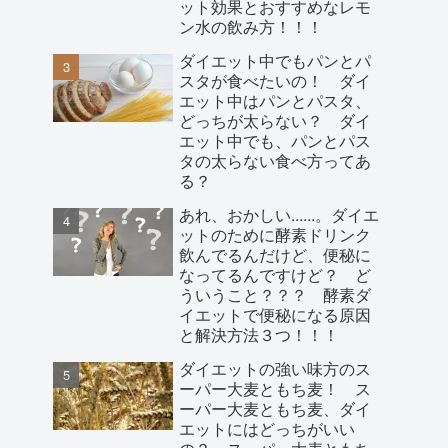
ット効果とおすすめなレモ
ン水の飲み方！！！
ダイエット中でもパンとパ
スタが食べたいの！ ダイ
エット中はパンとパスタ、
どっちが太らない？ ダイ
エット中でも、パンとパス
タの太らない食べ方ってあ
る？
あれ、おかしい......。ダイエ
ットのために酵素ドリンク
飲んでるんだけど、便秘に
なってるんですけど？ ど
ういうこと？？？ 酵素ダ
イエットで便秘になる原因
と解決方法３つ！！！
ダイエットの強い味方のス
ーパー大麦ともち麦！ ス
ーパー大麦ともち麦、ダイ
エットにはどっちがいい