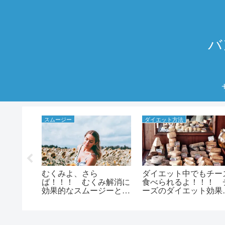
バ
スムージー
ダイエット方法
時飲むの
むくみよ、さら
ダイエット中でもチー
 朝？、
ば！！！ むくみ解消に
食べられるよ！！！ 
効果的なスムージーとジ
ーズのダイエット効果
ージーダ
ュースのレシピ！！！
チーズダイエットの方
を最大に
法！！！
を飲む時
！