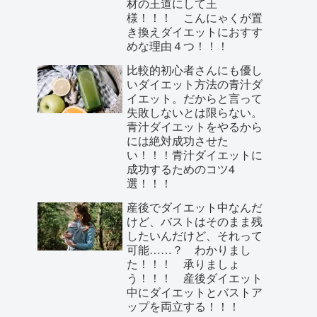
材の王道にして王
様！！！ こんにゃくが置
き換えダイエットにおすす
めな理由４つ！！！
比較的初心者さんにも優し
いダイエット方法の青汁ダ
イエット。だからと言って
失敗しないとは限らない。
青汁ダイエットをやるから
には絶対成功させた
い！！！青汁ダイエットに
成功するためのコツ4
選！！！
産後でダイエット中なんだ
けど、バストはそのまま残
したいんだけど、それって
可能……？ わかりまし
た！！！ 承りましょ
う！！！ 産後ダイエット
中にダイエットとバストア
ップを両立する！！！