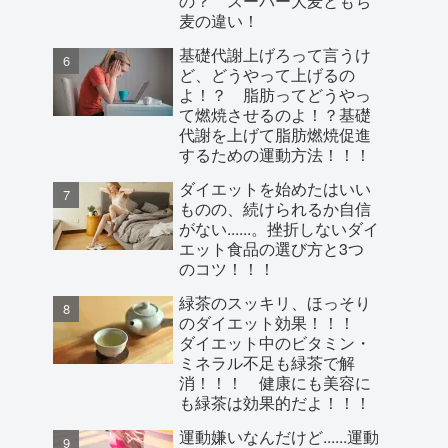
の？ スーパー大麦ともち
麦の違い！
基礎代謝上げろって言うけ
ど、どうやって上げるの
よ！？ 脂肪ってどうやっ
て燃焼させるのよ！？基礎
代謝を上げて脂肪燃焼促進
するための運動方法！！！
ダイエットを始めたはいい
ものの、続けられるか自信
がない......。挫折しないダイ
エット食品の選び方と3つ
のコツ！！！
緑茶のスッキリ、ほっそり
のダイエット効果！！！
ダイエット中のビタミン・
ミネラル不足も緑茶で解
消！！！ 健康にも美容に
も緑茶は効果的だよ！！！
運動嫌いなんだけど......運動