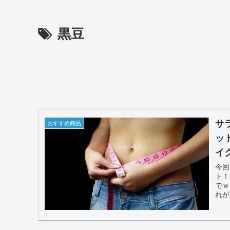
黒豆
サ
おすすめ商品
ッ
イ
今回
ト！
でｗ
れが