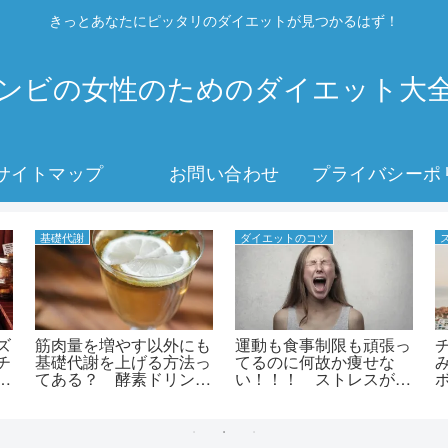
きっとあなたにピッタリのダイエットが見つかるはず！
ンビの女性のためのダイエット大
サイトマップ
お問い合わせ
基礎代謝
ダイエットのコツ
ズ
筋肉量を増やす以外にも
運動も食事制限も頑張っ
チ
基礎代謝を上げる方法っ
てるのに何故か痩せな
と
てある？ 酵素ドリンク
い！！！ ストレスが関
があるよ！ 基礎代謝を
係してるかも？
上げたい人に酵素ドリン
クがおすすめな理
由！！！