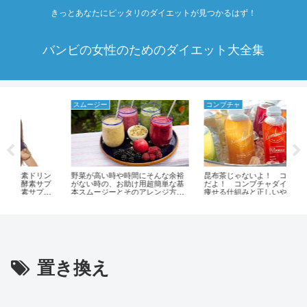
きっとあなたにピッタリのダイエットが見つかるはず！
バンビの女性のためのダイエット大全集
スムージー
コンブチャ
リン
野菜が高い時や時間にそんな余裕
昆布茶じゃないよ！ コンブチャ
白
サプ
がない時の、お助け用超簡単な基
だよ！ コンブチャダイエットで
り
プ
本スムージーとそのアレンジ方
痩せる仕組みと正しいやり
イ
メリ
法！
方！！！
す
す
と
置き換え