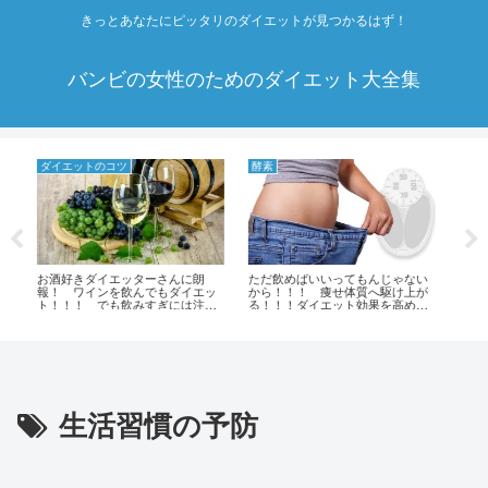
きっとあなたにピッタリのダイエットが見つかるはず！
バンビの女性のためのダイエット大全集
酵素
おすすめ商品
ーさんに朗
ただ飲めばいいってもんじゃない
【青汁ラーメンスープ】で美味
でもダイエッ
から！！！ 痩せ体質へ駆け上が
く食べてダイエット！！！ 置
すぎには注意
る！！！ダイエット効果を高める
換えダイエットにピッタ
ための酵素ドリンクの飲み
リ！！！ 3種類の味から選べる
方！！！
よ！！！
生活習慣の予防